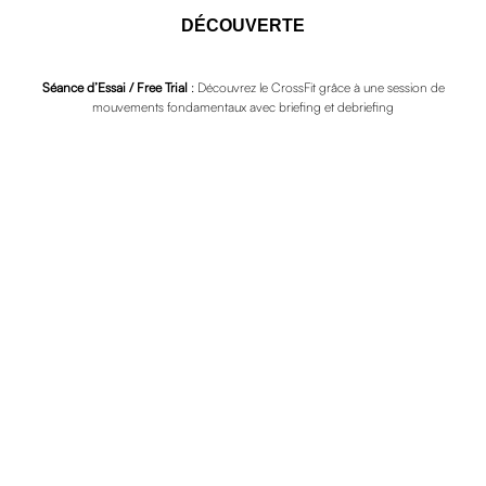
DÉCOUVERTE
Accés illimité
Séance d’Essai / Free Trial
: Découvrez le CrossFit grâce à une session de
mouvements fondamentaux avec briefing et debriefing
Accés Gym, Haltérophilie, Endurance,
Open,...
Tarif : CE, Pompiers, militaires, étudiant,
couple, groupe,...
DÉMARRER
SÉANCE D'ESSAI / FONDAMENTAUX